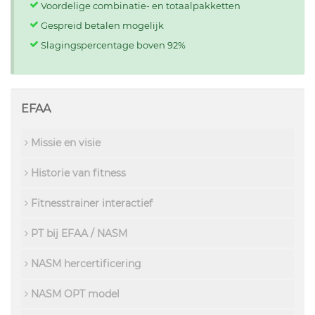
Voordelige combinatie- en totaalpakketten
Gespreid betalen mogelijk
Slagingspercentage boven 92%
EFAA
Missie en visie
Historie van fitness
Fitnesstrainer interactief
PT bij EFAA / NASM
NASM hercertificering
NASM OPT model