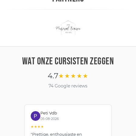
WAT ONZE CURSISTEN ZEGGEN
4.7
★★★★★
74 Google reviews
Peti Vdb
05-08-2026
★★★★
★
"Prettige, enthousiaste en
"Z