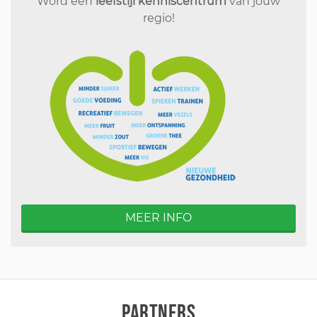
Word een
leefstijl kenniscentrum
van jouw
regio!
MEER INFO
PARTNERS