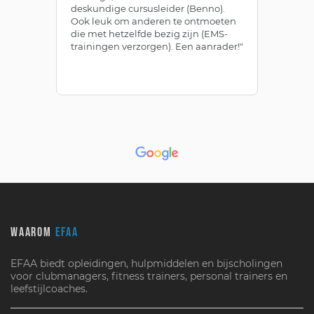
deskundige cursusleider (Benno).
Be
Ook leuk om anderen te ontmoeten
af
die met hetzelfde bezig zijn (EMS-
ze
trainingen verzorgen). Een aanrader!"
le
WAAROM
EFAA
EFAA biedt opleidingen, hulpmiddelen en bijscholingen
voor clubmanagers, fitness trainers, personal trainers en
leefstijlcoaches.