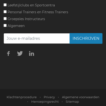
Leefstijlclubs en Sportcentra
Personal Trainers en Fitness Trainers
Groepsles Instructeurs
Algemeen
INSCHRIJVEN
Klachtenprocedure
•
Privacy
•
Algemene voorwaarden
•
Herroepingsrecht
•
Sitemap