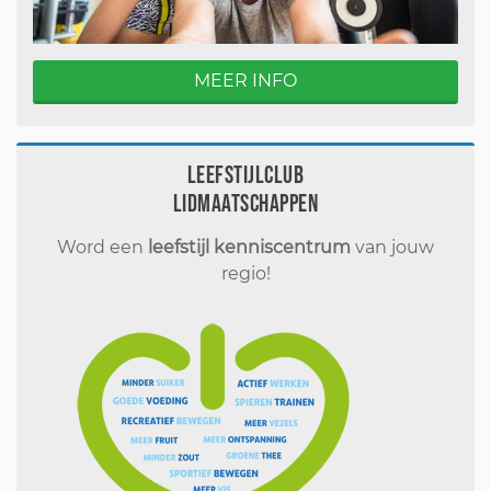
MEER INFO
Leefstijlclub
Lidmaatschappen
Word een
leefstijl kenniscentrum
van jouw
regio!