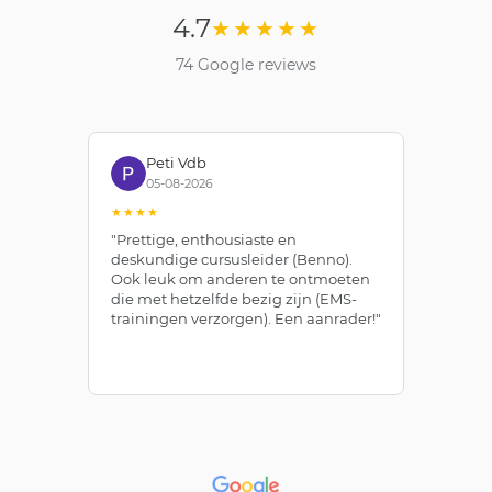
4.7
★★★★★
74 Google reviews
Peti Vdb
05-08-2026
★★★★
★
"Prettige, enthousiaste en
"Z
deskundige cursusleider (Benno).
Be
Ook leuk om anderen te ontmoeten
af
die met hetzelfde bezig zijn (EMS-
ze
trainingen verzorgen). Een aanrader!"
le