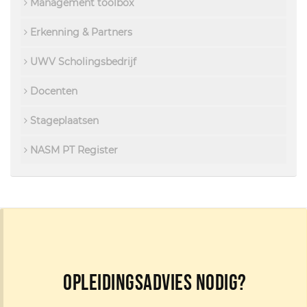
Management toolbox
Erkenning & Partners
UWV Scholingsbedrijf
Docenten
Stageplaatsen
NASM PT Register
Opleidingsadvies nodig?