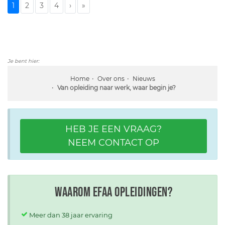
1
2
3
4
›
»
Je bent hier:
Home
Over ons
Nieuws
Van opleiding naar werk, waar begin je?
HEB JE EEN VRAAG?
NEEM CONTACT OP
Waarom EFAA opleidingen?
Meer dan 38 jaar ervaring