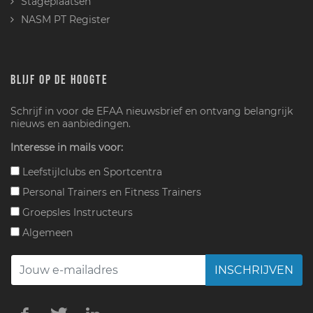
Stageplaatsen
NASM PT Register
BLIJF OP DE HOOGTE
Schrijf in voor de EFAA nieuwsbrief en ontvang belangrijk
nieuws en aanbiedingen.
Interesse in mails voor:
Leefstijlclubs en Sportcentra
Personal Trainers en Fitness Trainers
Groepsles Instructeurs
Algemeen
INSCHRIJVEN