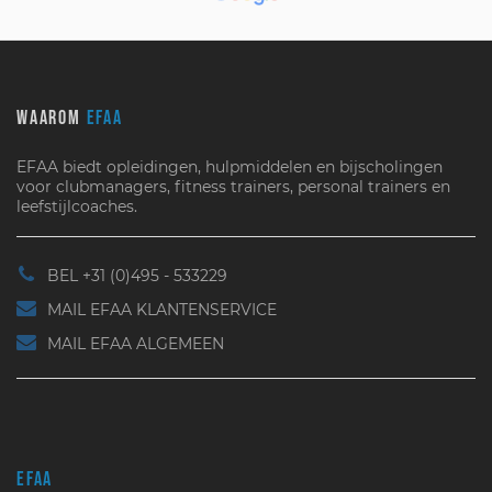
WAAROM
EFAA
EFAA biedt opleidingen, hulpmiddelen en bijscholingen
voor clubmanagers, fitness trainers, personal trainers en
leefstijlcoaches.
BEL +31 (0)495 - 533229
MAIL EFAA KLANTENSERVICE
MAIL EFAA ALGEMEEN
EFAA