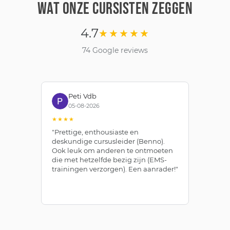
WAT ONZE CURSISTEN ZEGGEN
4.7
★★★★★
74 Google reviews
Peti Vdb
05-08-2026
★★★★
★
"Prettige, enthousiaste en
"Z
deskundige cursusleider (Benno).
Be
Ook leuk om anderen te ontmoeten
af
die met hetzelfde bezig zijn (EMS-
ze
trainingen verzorgen). Een aanrader!"
le