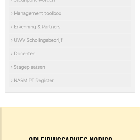
Steunpunt worden
Management toolbox
Erkenning & Partners
UWV Scholingsbedrijf
Docenten
Stageplaatsen
NASM PT Register