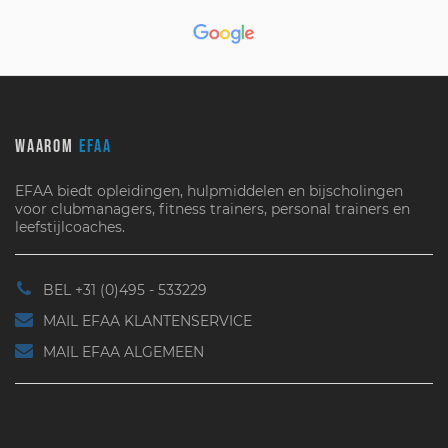
WAAROM
EFAA
EFAA biedt opleidingen, hulpmiddelen en bijscholingen
voor clubmanagers, fitness trainers, personal trainers en
leefstijlcoaches.
BEL +31 (0)495 - 533229
MAIL EFAA KLANTENSERVICE
MAIL EFAA ALGEMEEN