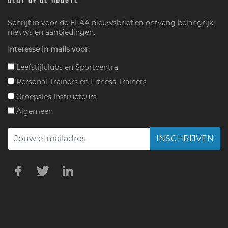
BLIJF OP DE HOOGTE
Schrijf in voor de EFAA nieuwsbrief en ontvang belangrijk
nieuws en aanbiedingen.
Interesse in mails voor:
Leefstijlclubs en Sportcentra
Personal Trainers en Fitness Trainers
Groepsles Instructeurs
Algemeen
INSCHRIJVEN