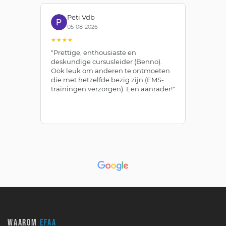
Peti Vdb
05-08-2026
★★★★
★
"Prettige, enthousiaste en
"Z
deskundige cursusleider (Benno).
Be
Ook leuk om anderen te ontmoeten
af
die met hetzelfde bezig zijn (EMS-
ze
trainingen verzorgen). Een aanrader!"
le
WAAROM
EFAA