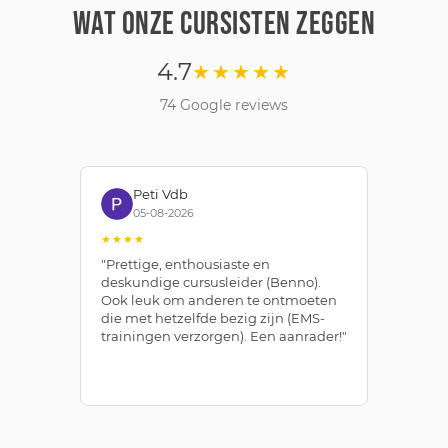
WAT ONZE CURSISTEN ZEGGEN
4.7
★★★★★
74 Google reviews
Peti Vdb
05-08-2026
★★★★
★
"Prettige, enthousiaste en
"Z
deskundige cursusleider (Benno).
Be
Ook leuk om anderen te ontmoeten
af
die met hetzelfde bezig zijn (EMS-
ze
trainingen verzorgen). Een aanrader!"
le