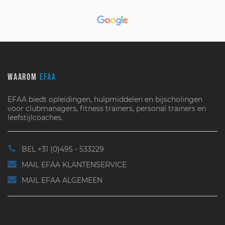
WAAROM
EFAA
EFAA biedt opleidingen, hulpmiddelen en bijscholingen
voor clubmanagers, fitness trainers, personal trainers en
leefstijlcoaches.
BEL +31 (0)495 - 533229
MAIL EFAA KLANTENSERVICE
MAIL EFAA ALGEMEEN