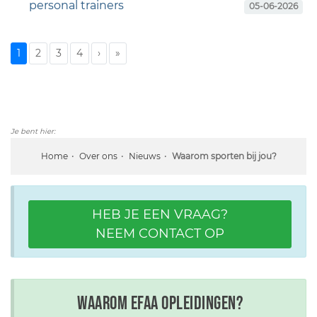
personal trainers
05-06-2026
1
2
3
4
›
»
Je bent hier:
Home
Over ons
Nieuws
Waarom sporten bij jou?
HEB JE EEN VRAAG?
NEEM CONTACT OP
Waarom EFAA opleidingen?