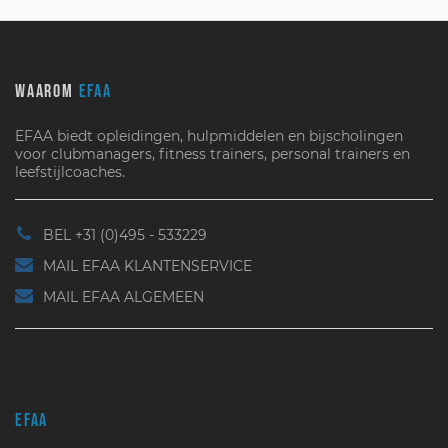
WAAROM
EFAA
EFAA biedt opleidingen, hulpmiddelen en bijscholingen
voor clubmanagers, fitness trainers, personal trainers en
leefstijlcoaches.
BEL +31 (0)495 - 533229
MAIL EFAA KLANTENSERVICE
MAIL EFAA ALGEMEEN
EFAA