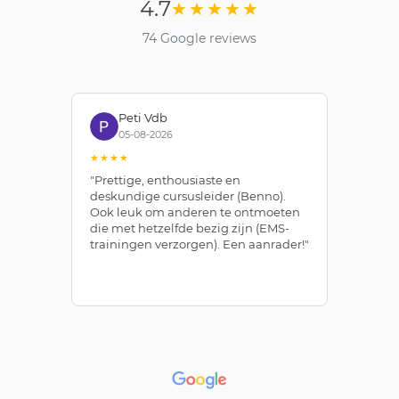
4.7
★★★★★
74 Google reviews
Peti Vdb
05-08-2026
★★★★
★
"Prettige, enthousiaste en
"Z
deskundige cursusleider (Benno).
Be
Ook leuk om anderen te ontmoeten
af
die met hetzelfde bezig zijn (EMS-
ze
trainingen verzorgen). Een aanrader!"
le