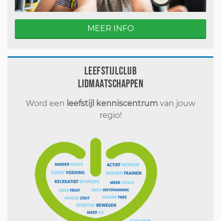
MEER INFO
Leefstijlclub
Lidmaatschappen
Word een
leefstijl kenniscentrum
van jouw
regio!