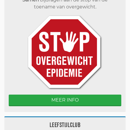
toename van overgewicht.
MEER INFO
Leefstijlclub