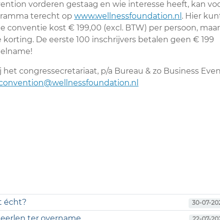
ntion vorderen gestaag en wie interesse heeft, kan vo
rogramma terecht op
www.wellnessfoundation.nl
. Hier kun
de conventie kost € 199,00 (excl. BTW) per persoon, maar
se korting. De eerste 100 inschrijvers betalen geen € 199
deelname!
j het congressecretariaat, p/a Bureau & zo Business Eve
convention@wellnessfoundation.nl
t écht?
30-07-20
 Heerlen ter overname
22-07-20