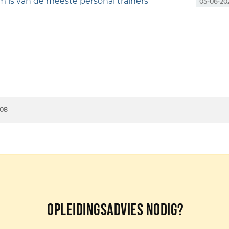
 is van de meeste personal trainers
05-06-20
008
Opleidingsadvies nodig?