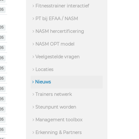
Fitnesstrainer interactief
26
PT bij EFAA / NASM
26
NASM hercertificering
26
NASM OPT model
26
Veelgestelde vragen
26
26
Locaties
26
Nieuws
26
Trainers netwerk
26
Steunpunt worden
26
Management toolbox
26
26
Erkenning & Partners