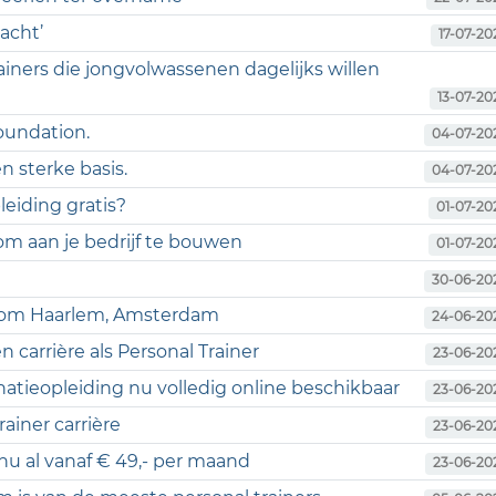
acht’
17-07-20
ainers die jongvolwassenen dagelijks willen
13-07-20
foundation.
04-07-20
n sterke basis.
04-07-20
eiding gratis?
01-07-20
m aan je bedrijf te bouwen
01-07-20
30-06-20
ondom Haarlem, Amsterdam
24-06-20
 carrière als Personal Trainer
23-06-20
natieopleiding nu volledig online beschikbaar
23-06-20
ainer carrière
23-06-20
 nu al vanaf € 49,- per maand
23-06-20