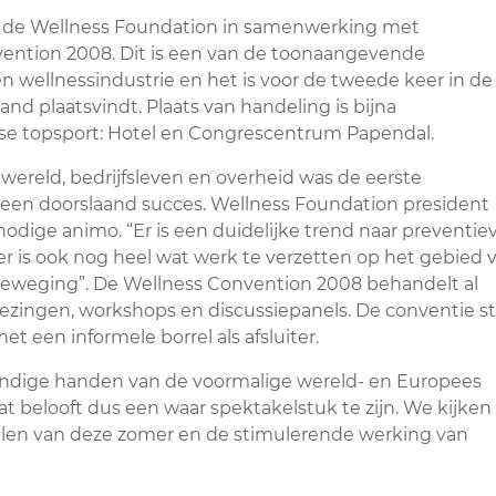
t de Wellness Foundation in samenwerking met
ntion 2008. Dit is een van de toonaangevende
n wellnessindustrie en het is voor de tweede keer in de
d plaatsvindt. Plaats van handeling is bijna
dse topsport: Hotel en Congrescentrum Papendal.
ereld, bedrijfsleven en overheid was de eerste
een doorslaand succes. Wellness Foundation president
odige animo. “Er is een duidelijke trend naar preventie
er is ook nog heel wat werk te verzetten op het gebied 
 beweging”. De Wellness Convention 2008 behandelt al
lezingen, workshops en discussiepanels. De conventie st
et een informele borrel als afsluiter.
undige handen van de voormalige wereld- en Europees
at belooft dus een waar spektakelstuk te zijn. We kijken
len van deze zomer en de stimulerende werking van