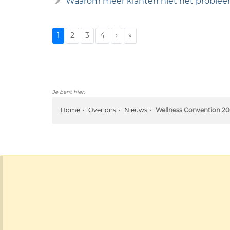
Waarom meer klanten niet het probleem
1
2
3
4
›
»
Je bent hier:
Home
Over ons
Nieuws
Wellness Convention 2