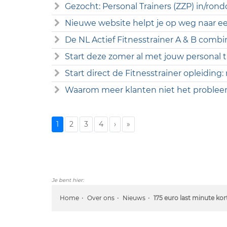
Gezocht: Personal Trainers (ZZP) in/r
Nieuwe website helpt je op weg naar een
De NL Actief Fitnesstrainer A & B combi
Start deze zomer al met jouw personal tr
Start direct de Fitnesstrainer opleiding:
Waarom meer klanten niet het probleem
1
2
3
4
›
»
Je bent hier:
Home
Over ons
Nieuws
175 euro last minute ko