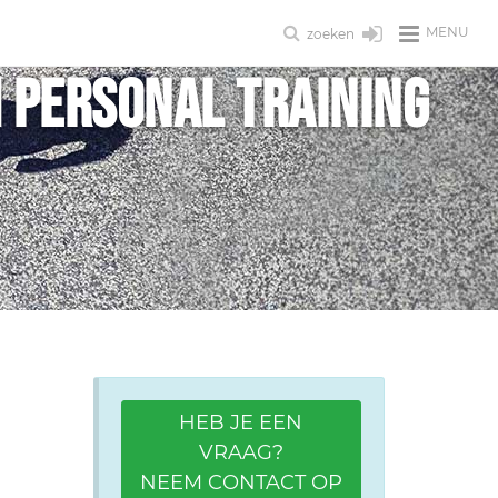
MENU
zoeken
M Personal Training
HEB JE EEN
VRAAG?
NEEM CONTACT OP