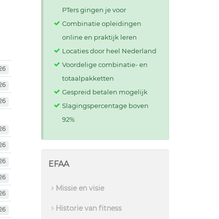
PTers gingen je voor
Combinatie opleidingen
online en praktijk leren
Locaties door heel Nederland
Voordelige combinatie- en
26
totaalpakketten
26
Gespreid betalen mogelijk
26
Slagingspercentage boven
92%
26
26
26
EFAA
26
Missie en visie
26
Historie van fitness
26