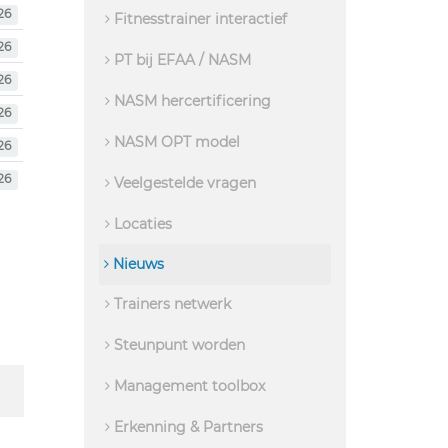
26
Fitnesstrainer interactief
26
PT bij EFAA / NASM
26
NASM hercertificering
26
NASM OPT model
26
26
Veelgestelde vragen
Locaties
Nieuws
Trainers netwerk
Steunpunt worden
Management toolbox
Erkenning & Partners