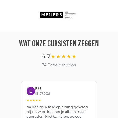
WAT ONZE CURSISTEN ZEGGEN
4.7
★★★★★
74 Google reviews
E U
05-07-2026
★★★★★
★
"Ik heb de NASM opleiding gevolgd
"T
bij EFAA en kan het je alleen maar
th
n
aanraden! Niet twijfelen, gewoon
an