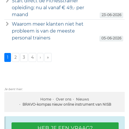
Start direct de Fitnesstrainer
opleiding: nu al vanaf € 49,- per
maand
23-06-2026
Waarom meer klanten niet het
probleem is van de meeste
personal trainers
05-06-2026
1
2
3
4
›
»
Je bent hier:
Home
Over ons
Nieuws
BRAVO-kompas nieuw online instrument van NISB
HEB JE EEN VRAAG?