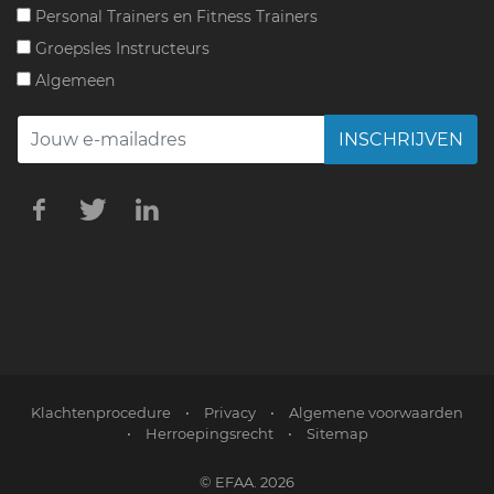
Personal Trainers en Fitness Trainers
Groepsles Instructeurs
Algemeen
INSCHRIJVEN
Klachtenprocedure
•
Privacy
•
Algemene voorwaarden
•
Herroepingsrecht
•
Sitemap
© EFAA. 2026