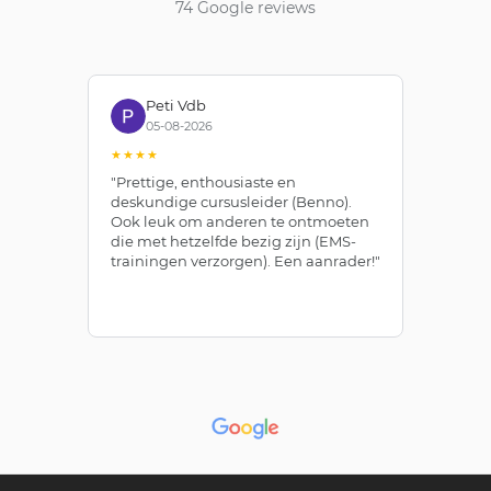
74 Google reviews
Peti Vdb
05-08-2026
★★★★
★
"Prettige, enthousiaste en
"Z
deskundige cursusleider (Benno).
Be
Ook leuk om anderen te ontmoeten
af
die met hetzelfde bezig zijn (EMS-
ze
trainingen verzorgen). Een aanrader!"
le