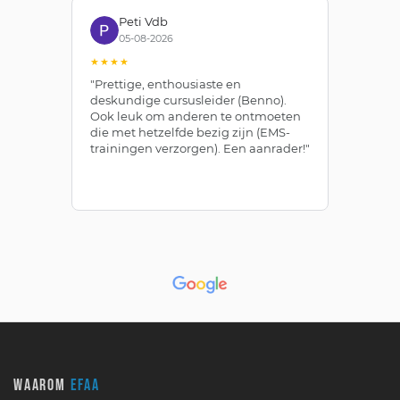
Peti Vdb
05-08-2026
★★★★
★
"Prettige, enthousiaste en
"Z
deskundige cursusleider (Benno).
Be
Ook leuk om anderen te ontmoeten
af
die met hetzelfde bezig zijn (EMS-
ze
trainingen verzorgen). Een aanrader!"
le
WAAROM
EFAA