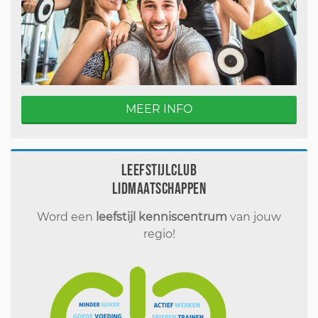
MEER INFO
Leefstijlclub
Lidmaatschappen
Word een
leefstijl kenniscentrum
van jouw
regio!