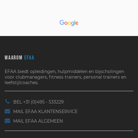
WAAROM
EFAA
EFAA biedt opleidingen, hulpmiddelen en bijscholingen
voor clubmanagers, fitness trainers, personal trainers en
leefstijlcoaches.
BEL +31 (0)495 - 533229
MAIL EFAA KLANTENSERVICE
MAIL EFAA ALGEMEEN