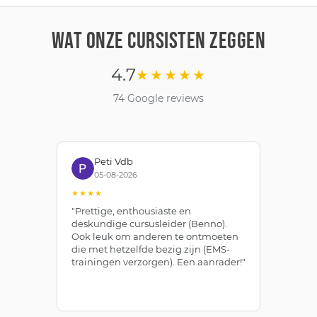
WAT ONZE CURSISTEN ZEGGEN
4.7
★★★★★
74 Google reviews
Peti Vdb
05-08-2026
★★★★
★
"Prettige, enthousiaste en
"Z
deskundige cursusleider (Benno).
Be
Ook leuk om anderen te ontmoeten
af
die met hetzelfde bezig zijn (EMS-
ze
trainingen verzorgen). Een aanrader!"
le