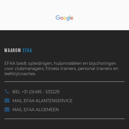
WAAROM
EFAA
EFAA biedt opleidingen, hulpmiddelen en bijscholingen
voor clubmanagers, fitness trainers, personal trainers en
leefstijlcoaches.
BEL +31 (0)495 - 533229
MAIL EFAA KLANTENSERVICE
MAIL EFAA ALGEMEEN