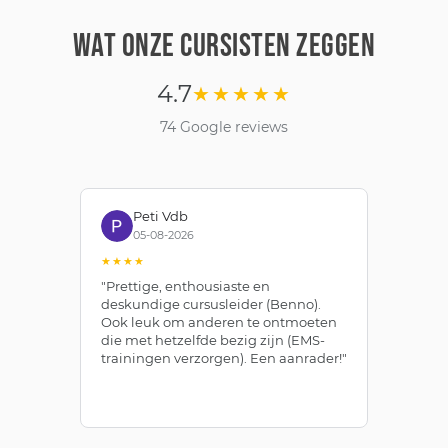
WAT ONZE CURSISTEN ZEGGEN
4.7
★★★★★
74 Google reviews
Bianca Rooks
6
09-07-2026
★★★★★
thousiaste en
"Zojuist het examen
ursusleider (Benno).
Bewegingsdeskundige Reuma 
 anderen te ontmoeten
afgerond bij EFAA door middel
lfde bezig zijn (EMS-
zelfstudie en de online
rzorgen). Een aanrader!"
leeromgeving. Leuk en leerzaa