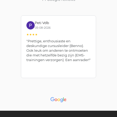
Peti Vdb
05-08-2026
★★★★
★
"Prettige, enthousiaste en
"Z
deskundige cursusleider (Benno).
Be
Ook leuk om anderen te ontmoeten
af
die met hetzelfde bezig zijn (EMS-
ze
trainingen verzorgen). Een aanrader!"
le