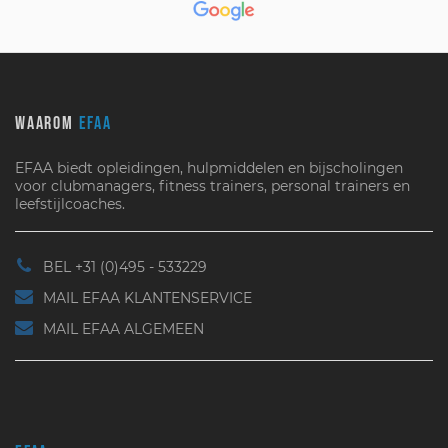
WAAROM
EFAA
EFAA biedt opleidingen, hulpmiddelen en bijscholingen
voor clubmanagers, fitness trainers, personal trainers en
leefstijlcoaches.
BEL +31 (0)495 - 533229
MAIL EFAA KLANTENSERVICE
MAIL EFAA ALGEMEEN