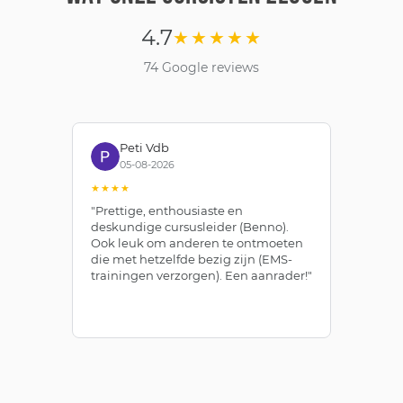
4.7
★★★★★
74 Google reviews
Peti Vdb
05-08-2026
★★★★
★
"Prettige, enthousiaste en
"Z
deskundige cursusleider (Benno).
Be
Ook leuk om anderen te ontmoeten
af
die met hetzelfde bezig zijn (EMS-
ze
trainingen verzorgen). Een aanrader!"
le