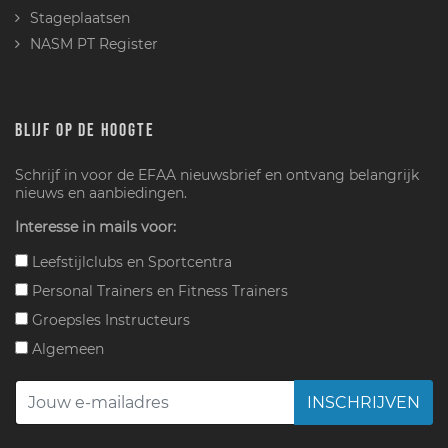
Stageplaatsen
NASM PT Register
BLIJF OP DE HOOGTE
Schrijf in voor de EFAA nieuwsbrief en ontvang belangrijk
nieuws en aanbiedingen.
Interesse in mails voor:
Leefstijlclubs en Sportcentra
Personal Trainers en Fitness Trainers
Groepsles Instructeurs
Algemeen
INSCHRIJVEN