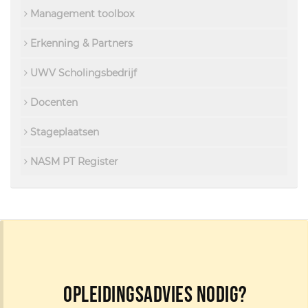
Management toolbox
Erkenning & Partners
UWV Scholingsbedrijf
Docenten
Stageplaatsen
NASM PT Register
Opleidingsadvies nodig?