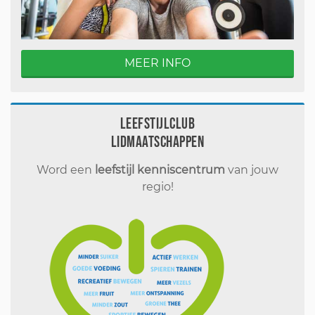
MEER INFO
Leefstijlclub
Lidmaatschappen
Word een
leefstijl kenniscentrum
van jouw
regio!