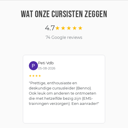
WAT ONZE CURSISTEN ZEGGEN
4.7
★★★★★
74 Google reviews
Peti Vdb
05-08-2026
★★★★
★★★
"Prettige, enthousiaste en
"Zoj
deskundige cursusleider (Benno).
Bewe
Ook leuk om anderen te ontmoeten
afge
die met hetzelfde bezig zijn (EMS-
zelfs
trainingen verzorgen). Een aanrader!"
leer