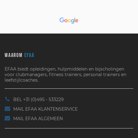
WAAROM
EFAA
EFAA biedt opleidingen, hulpmiddelen en bijscholingen
voor clubmanagers, fitness trainers, personal trainers en
leefstijlcoaches.
BEL +31 (0)495 - 533229
MAIL EFAA KLANTENSERVICE
MAIL EFAA ALGEMEEN