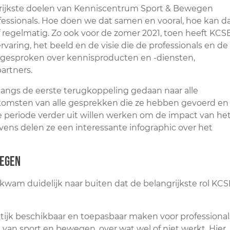
grijkste doelen van Kenniscentrum Sport & Bewegen
essionals. Hoe doen we dat samen en vooral, hoe kan d
lf regelmatig. Zo ook voor de zomer 2021, toen heeft KCS
varing, het beeld en de visie die de professionals en de
 gesproken over kennisproducten en -diensten,
artners.
ngs de eerste terugkoppeling gedaan naar alle
tkomsten van alle gesprekken die ze hebben gevoerd en
e periode verder uit willen werken om de impact van he
vens delen ze een interessante infographic over het
wegen
kwam duidelijk naar buiten dat de belangrijkste rol KC
tijk beschikbaar en toepasbaar maken voor professional
 van sport en bewegen, over wat wel of niet werkt. Hier