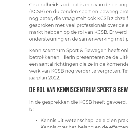
Gezondheidsraad, dat is een van de belan
(KCSB) en duizenden sport en beweeg prof
nog beter, die vraag stelt ook KCSB zichze
gesproken met veel professionals over de er
markt hebben op de rol van KCSB. Er werd
ondersteuning en de samenwerking met p
Kenniscentrum Sport & Bewegen heeft onla
betrokkenen. Hierin presenteren ze de ui
een aantal richtingen die ze in de komend
werk van KCSB nog verder te vergroten. Te
jaarplan 2022.
De rol van Kenniscentrum Sport & Be
In de gesprekken die KCSB heeft gevoerd, 
is:
Kennis uit wetenschap, beleid en prak
Kennis over het belang en de effecten