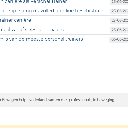
 carrière als Personal Trainer
23-06-20
natieopleiding nu volledig online beschikbaar
23-06-20
ainer carrière
23-06-20
 nu al vanaf € 49,- per maand
23-06-20
 is van de meeste personal trainers
05-06-20
 Bewegen helpt Nederland, samen met professionals, in beweging!