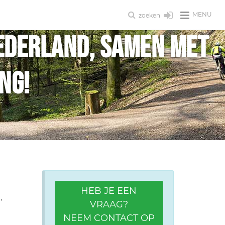
MENU
zoeken
ederland, samen met
ng!
HEB JE EEN
VRAAG?
NEEM CONTACT OP