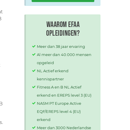
at
B
Waarom EFAA
opleidingen?
Meer dan 38 jaar ervaring
Al meer dan 40.000 mensen
opgeleid
t
NL Actief erkend
kennispartner
Fitness A en B NL Actief
erkend en EREPS level 3 (EU)
SB
NASM PT Europe Active
EQF/EREPS level 4 (EU)
erkend
s.
Meer dan 3000 Nederlandse