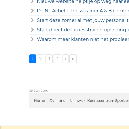
Nieuwe website helpt je op weg naar een
De NL Actief Fitnesstrainer A & B combi
Start deze zomer al met jouw personal tr
Start direct de Fitnesstrainer opleiding:
Waarom meer klanten niet het probleem
1
2
3
4
›
»
Je bent hier:
Home
Over ons
Nieuws
Kenniscentrum Sport en