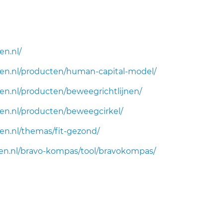
n.nl/
n.nl/producten/human-capital-model/
n.nl/producten/beweegrichtlijnen/
n.nl/producten/beweegcirkel/
n.nl/themas/fit-gezond/
en.nl/bravo-kompas/tool/bravokompas/