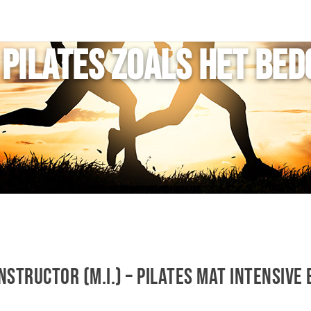
 Pilates zoals het bed
structor (M.I.) – Pilates Mat intensive 