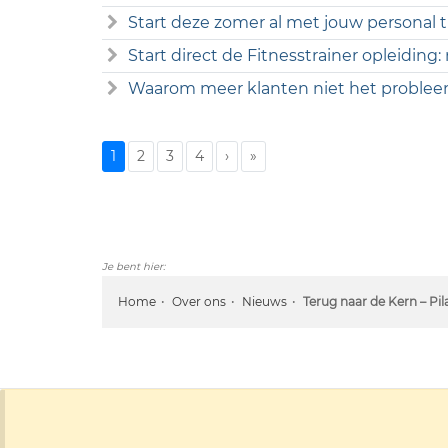
Start deze zomer al met jouw personal tr
Start direct de Fitnesstrainer opleiding:
Waarom meer klanten niet het probleem
1
2
3
4
›
»
Je bent hier:
Home
Over ons
Nieuws
Terug naar de Kern – Pil