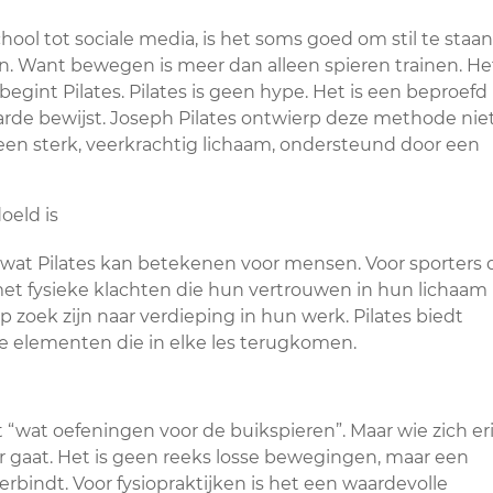
ool tot sociale media, is het soms goed om stil te staan
doen. Want bewegen is meer dan alleen spieren trainen. He
gint Pilates. Pilates is geen hype. Het is een beproefd
arde bewijst. Joseph Pilates ontwierp deze methode nie
een sterk, veerkrachtig lichaam, ondersteund door een
jks wat Pilates kan betekenen voor mensen. Voor sporters 
et fysieke klachten die hun vertrouwen in hun lichaam
p zoek zijn naar verdieping in hun werk. Pilates biedt
e elementen die in elke les terugkomen.
“wat oefeningen voor de buikspieren”. Maar wie zich er
er gaat. Het is geen reeks losse bewegingen, maar een
rbindt. Voor fysiopraktijken is het een waardevolle