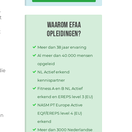
.
t
Waarom EFAA
t
opleidingen?
Meer dan 38 jaar ervaring
Al meer dan 40.000 mensen
opgeleid
die
NL Actief erkend
kennispartner
Fitness A en B NL Actief
erkend en EREPS level 3 (EU)
NASM PT Europe Active
EQF/EREPS level 4 (EU)
in
erkend
Meer dan 3000 Nederlandse