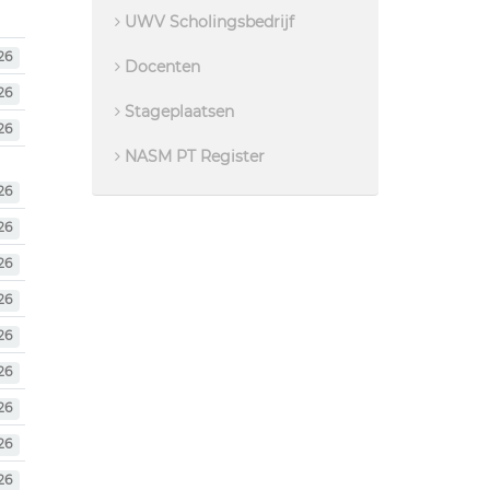
UWV Scholingsbedrijf
26
Docenten
26
Stageplaatsen
26
NASM PT Register
26
26
26
26
26
26
26
26
26