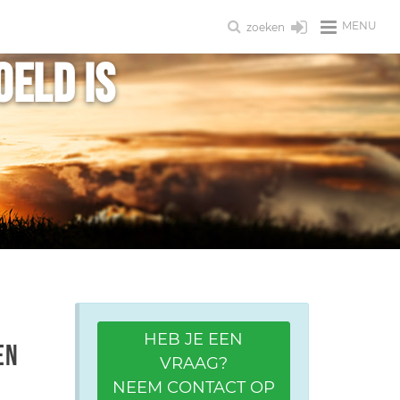
MENU
zoeken
oeld is
HEB JE EEN
en
VRAAG?
NEEM CONTACT OP