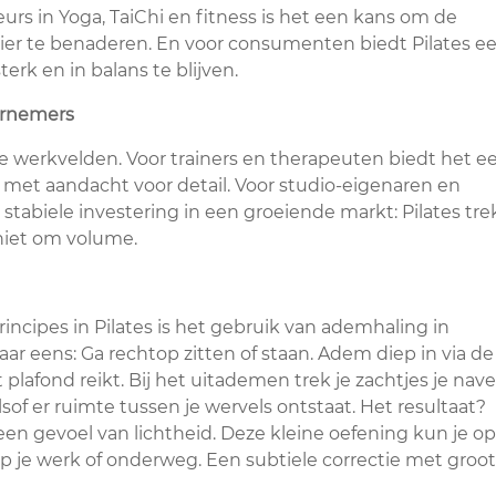
eurs in Yoga, TaiChi en fitness is het een kans om de
er te benaderen. En voor consumenten biedt Pilates e
erk en in balans te blijven.
dernemers
e werkvelden. Voor trainers en therapeuten biedt het e
et aandacht voor detail. Voor studio-eigenaren en
stabiele investering in een groeiende markt: Pilates tre
 niet om volume.
incipes in Pilates is het gebruik van ademhaling in
r eens: Ga rechtop zitten of staan. Adem diep in via de
t plafond reikt. Bij het uitademen trek je zachtjes je nave
sof er ruimte tussen je wervels ontstaat. Het resultaat?
en gevoel van lichtheid. Deze kleine oefening kun je op
p je werk of onderweg. Een subtiele correctie met groot