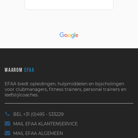
WAAROM
EFAA
EFAA biedt opleidingen, hulpmiddelen en bijscholingen
voor clubmanagers, fitness trainers, personal trainers en
leefstijlcoaches.
BEL +31 (0)495 - 533229
MAIL EFAA KLANTENSERVICE
MAIL EFAA ALGEMEEN