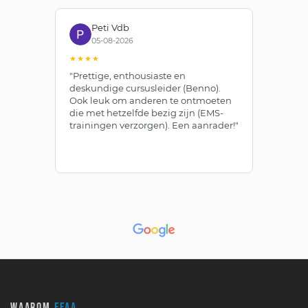
Peti Vdb
05-08-2026
★★★★
★
"Prettige, enthousiaste en
"Z
deskundige cursusleider (Benno).
Be
Ook leuk om anderen te ontmoeten
af
die met hetzelfde bezig zijn (EMS-
ze
trainingen verzorgen). Een aanrader!"
le
WAAROM
EFAA