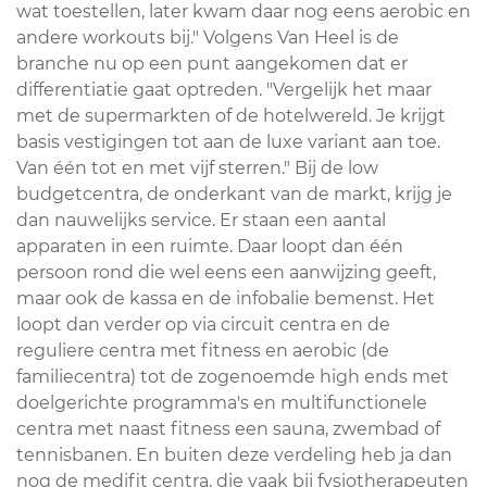
wat toestellen, later kwam daar nog eens aerobic en
andere workouts bij." Volgens Van Heel is de
branche nu op een punt aangekomen dat er
differentiatie gaat optreden. "Vergelijk het maar
met de supermarkten of de hotelwereld. Je krijgt
basis vestigingen tot aan de luxe variant aan toe.
Van één tot en met vijf sterren." Bij de low
budgetcentra, de onderkant van de markt, krijg je
dan nauwelijks service. Er staan een aantal
apparaten in een ruimte. Daar loopt dan één
persoon rond die wel eens een aanwijzing geeft,
maar ook de kassa en de infobalie bemenst. Het
loopt dan verder op via circuit centra en de
reguliere centra met fitness en aerobic (de
familiecentra) tot de zogenoemde high ends met
doelgerichte programma's en multifunctionele
centra met naast fitness een sauna, zwembad of
tennisbanen. En buiten deze verdeling heb ja dan
nog de medifit centra, die vaak bij fysiotherapeuten