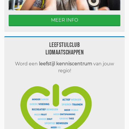
MEER INFO
Leefstijlclub
Lidmaatschappen
Word een
leefstijl kenniscentrum
van jouw
regio!