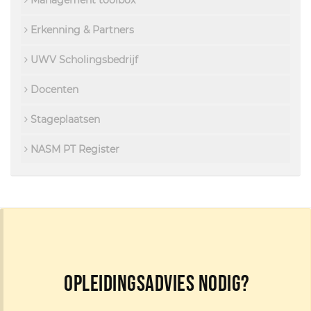
Management toolbox
Erkenning & Partners
UWV Scholingsbedrijf
Docenten
Stageplaatsen
NASM PT Register
Opleidingsadvies nodig?