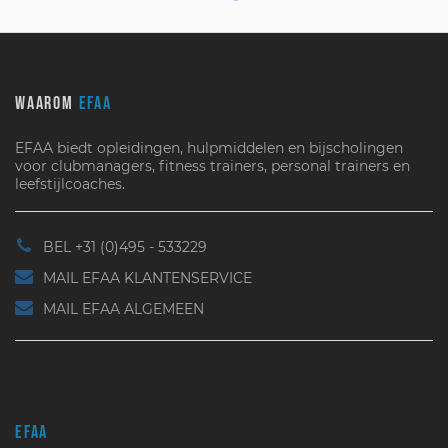
WAAROM
EFAA
EFAA biedt opleidingen, hulpmiddelen en bijscholingen
voor clubmanagers, fitness trainers, personal trainers en
leefstijlcoaches.
BEL +31 (0)495 - 533229
MAIL EFAA KLANTENSERVICE
MAIL EFAA ALGEMEEN
EFAA