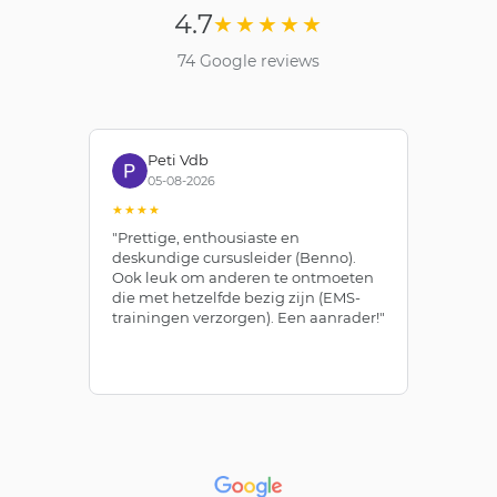
4.7
★★★★★
74 Google reviews
Peti Vdb
05-08-2026
★★★★
★
"Prettige, enthousiaste en
"Z
deskundige cursusleider (Benno).
Be
Ook leuk om anderen te ontmoeten
af
die met hetzelfde bezig zijn (EMS-
ze
trainingen verzorgen). Een aanrader!"
le