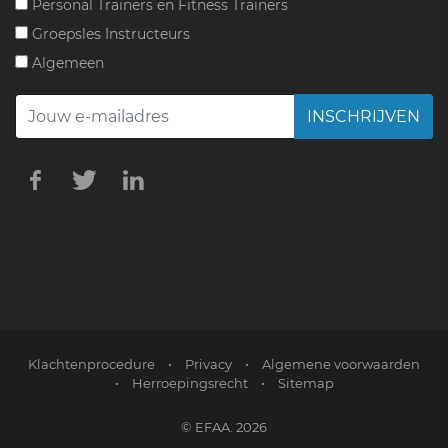
Personal Trainers en Fitness Trainers
Groepsles Instructeurs
Algemeen
INSCHRIJVEN
Klachtenprocedure
•
Privacy
•
Algemene voorwaarden
•
Herroepingsrecht
•
Sitemap
© EFAA. 2026