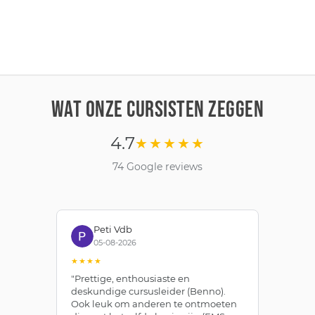
WAT ONZE CURSISTEN ZEGGEN
4.7
★★★★★
74 Google reviews
Peti Vdb
05-08-2026
★★★★
★
"Prettige, enthousiaste en
"Z
deskundige cursusleider (Benno).
Be
Ook leuk om anderen te ontmoeten
af