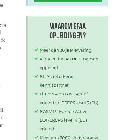
ke
Waarom EFAA
ta.
l
opleidingen?
ook
n
Meer dan 38 jaar ervaring
l
Al meer dan 40.000 mensen
opgeleid
NL Actief erkend
kennispartner
t
Fitness A en B NL Actief
erkend en EREPS level 3 (EU)
dt
NASM PT Europe Active
de
EQF/EREPS level 4 (EU)
ar
erkend
Meer dan 3000 Nederlandse