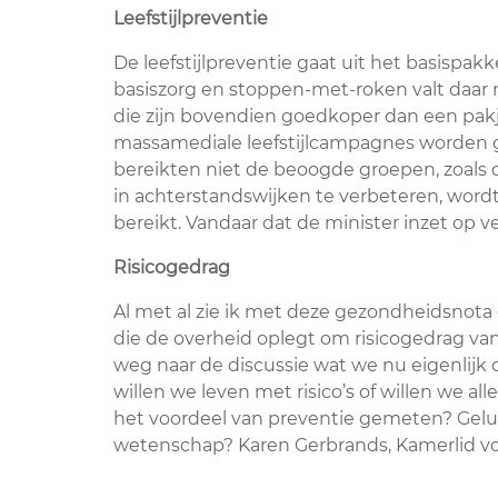
Leefstijlpreventie
De leefstijlpreventie gaat uit het basispakk
basiszorg en stoppen-met-roken valt daar n
die zijn bovendien goedkoper dan een pakje
massamediale leefstijlcampagnes worden ge
bereikten niet de beoogde groepen, zoals
in achterstandswijken te verbeteren, wordt
bereikt. Vandaar dat de minister inzet op v
Risicogedrag
Al met al zie ik met deze gezondheidsno
die de overheid oplegt om risicogedrag van
weg naar de discussie wat we nu eigenlijk
willen we leven met risico’s of willen we a
het voordeel van preventie gemeten? Geluk
wetenschap? Karen Gerbrands, Kamerlid v