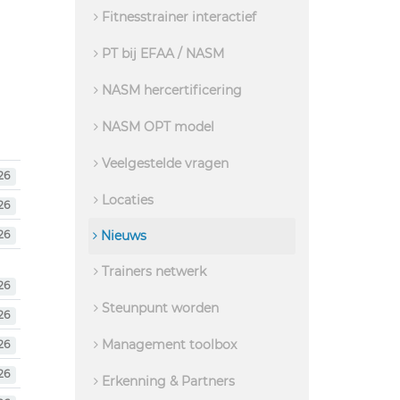
Fitnesstrainer interactief
PT bij EFAA / NASM
NASM hercertificering
NASM OPT model
Veelgestelde vragen
26
Locaties
26
Nieuws
26
Trainers netwerk
26
Steunpunt worden
26
Management toolbox
26
26
Erkenning & Partners