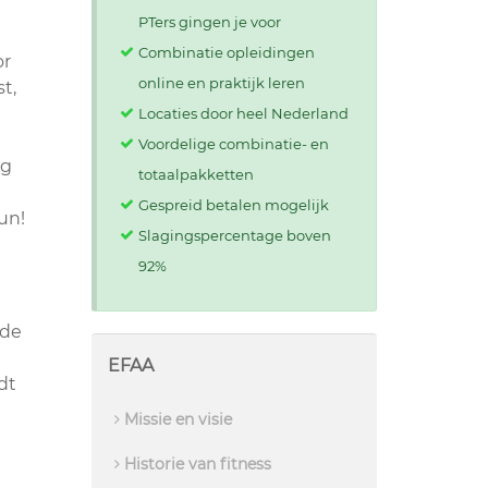
PTers gingen je voor
Combinatie opleidingen
or
online en praktijk leren
t,
Locaties door heel Nederland
Voordelige combinatie- en
ng
totaalpakketten
Gespreid betalen mogelijk
un!
Slagingspercentage boven
92%
 de
EFAA
dt
Missie en visie
Historie van fitness