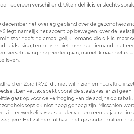
or iedereen verschillend. Uiteindelijk is er slechts spra
9 december het overleg gepland over de gezondheidsno
VWS legt namelijk het accent op bewegen; over de leefstij
inister heeft helemaal gelijk. Iemand die dik is, maar 
ondheidsrisico, tenminste niet meer dan iemand met ee
centverschuiving nog verder gaan, namelijk naar het doe
te leven.
eid en Zorg (RVZ) dit niet wil inzien en nog altijd inze
dsel. Een vettax spekt vooral de staatskas, er zal geen
fde gaat op voor de verhoging van de accijns op tabak.
gezondheidsoptiek niet hoog genoeg zijn. Misschien wor
sen zijn er werkelijk voorstander van om een bejaarde in 
 ontzeggen? Het zal hem of haar niet gezonder maken, ma