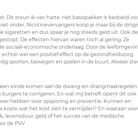
et. Dit steun ik van harte. Het basispakket is bedoeld vo
iet onder. Nicotinevervangers koop je maar bij de drogis
 sigaretten en dus spaar je nog steeds geld uit. Ook de
stopt. De effecten hiervan waren toch al gering. Ze
 de sociaal-economische onderlaag. Door de leefomgevi
 echter wel een positief effect op de gezondheidszorg
eilig sporten, bewegen en spelen in de buurt. Alweer ste
ta een einde komen aan de dwang-en-drangmaatregelen
 burgers te corrigeren. En wat mij betreft opent dit ook
 over hebben voor opsporing en preventie. Kunnen en
lles koste wat het kost zien te vermijden? En waaraan wor
, levensduur, geld of het succes van de medische
oor de PVV