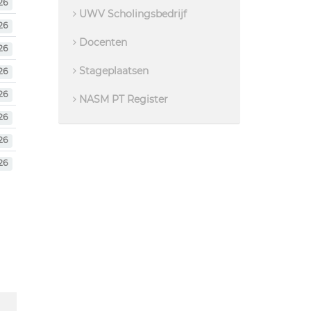
26
UWV Scholingsbedrijf
26
Docenten
26
Stageplaatsen
26
26
NASM PT Register
26
26
26