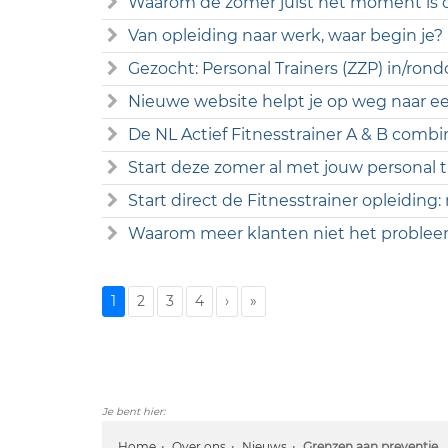
Waarom de zomer juist hét moment is o
Van opleiding naar werk, waar begin je?
Gezocht: Personal Trainers (ZZP) in/r
Nieuwe website helpt je op weg naar een
De NL Actief Fitnesstrainer A & B combi
Start deze zomer al met jouw personal tr
Start direct de Fitnesstrainer opleiding:
Waarom meer klanten niet het probleem
1
2
3
4
›
»
Je bent hier:
Home
Over ons
Nieuws
Grenzen aan preventie