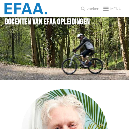
MENU
zoeken
Docenten van EFAA Opleidingen