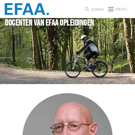
MENU
zoeken
Docenten van EFAA Opleidingen