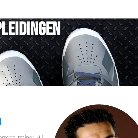
pleidingen
n
rsonal trainer. Hij