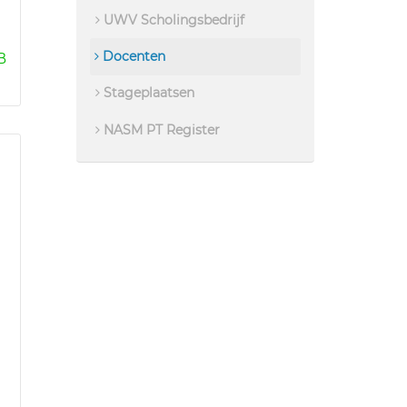
UWV Scholingsbedrijf
Docenten
B
Stageplaatsen
NASM PT Register