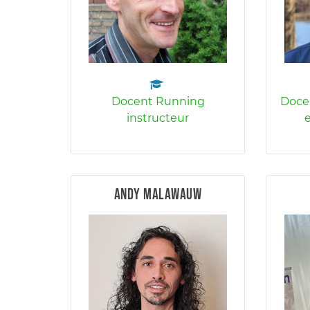
Docent Running
Docen
instructeur
e
Andy Malawauw