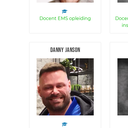
Docent EMS opleiding
Docen
in
Danny Janson