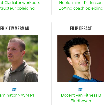
t Gladiator workouts
Hoofdtrainer Parkinson
structeur opleiding
BoXing coach opleiding
Erik Timmerman
Filip Debast
aminator NASM PT
Docent van Fitness B
Eindhoven