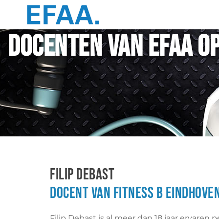
Docenten van EFAA O
Filip Debast
Docent van Fitness B Eindhove
Filip Debast is al meer dan 18 jaar ervaren pe