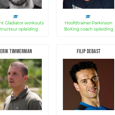
t Gladiator workouts
Hoofdtrainer Parkinson
structeur opleiding
BoXing coach opleiding
Erik Timmerman
Filip Debast