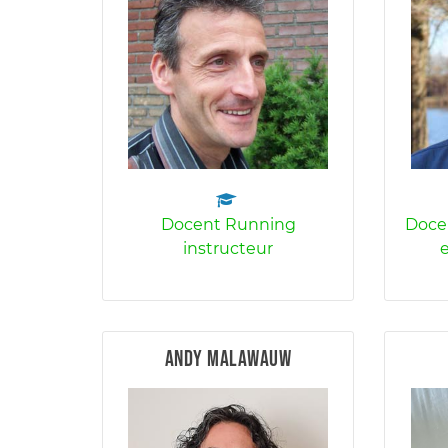
Docent Running
Docen
instructeur
e
Andy Malawauw