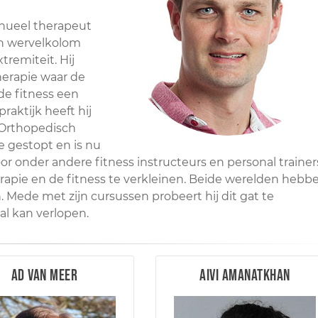
Manueel therapeut
an wervelkolom
remiteit. Hij
therapie waar de
de fitness een
praktijk heeft hij
g Orthopedisch
ee gestopt en is nu
r onder andere fitness instructeurs en personal trainer
herapie en de fitness te verkleinen. Beide werelden hebb
. Mede met zijn cursussen probeert hij dit gat te
l kan verlopen.
Ad van Meer
Aivi Amanatkhan