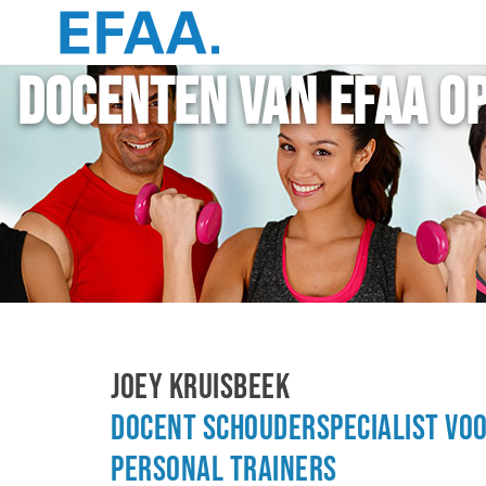
Docenten van EFAA O
Joey Kruisbeek
Docent schouderspecialist voo
personal trainers