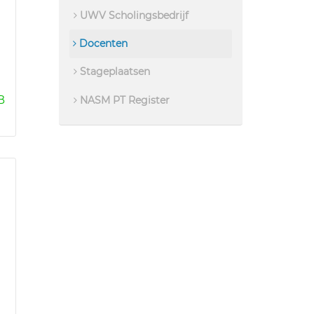
UWV Scholingsbedrijf
Docenten
Stageplaatsen
B
NASM PT Register