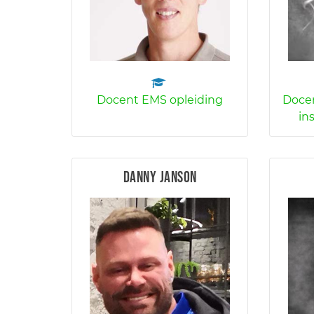
Docent EMS opleiding
Docen
in
Danny Janson