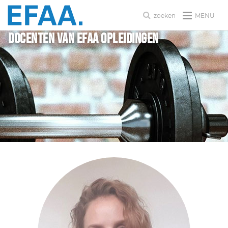
MENU
zoeken
Docenten van EFAA Opleidingen