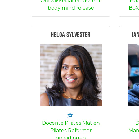
Ontwikkelaar en docent
Hoo
body mind release
BoX
Helga Sylvester
Ja
Docente Pilates Mat en
D
Pilates Reformer
Man
opleidingen