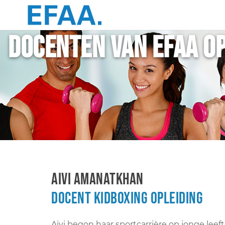
Docenten van EFAA O
Aivi Amanatkhan
Docent KidBoxing opleiding
Aivi begon haar sportcarrière op jonge leef