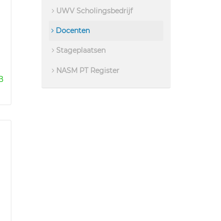
UWV Scholingsbedrijf
Docenten
Stageplaatsen
NASM PT Register
B