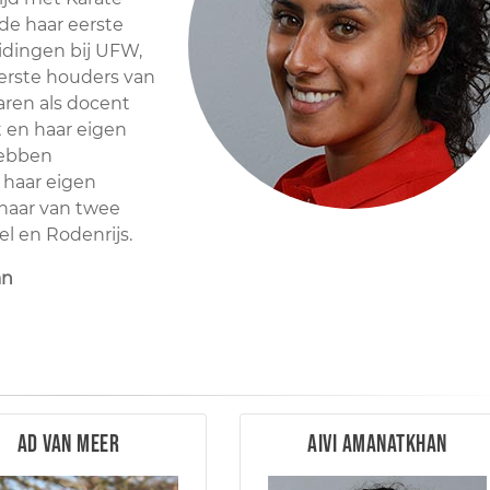
lde haar eerste
idingen bij UFW,
eerste houders van
aren als docent
 en haar eigen
hebben
 haar eigen
enaar van twee
l en Rodenrijs.
an
Ad van Meer
Aivi Amanatkhan