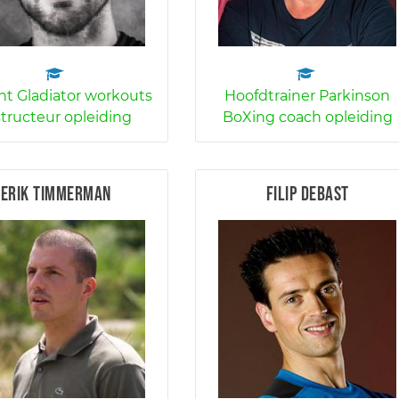
t Gladiator workouts
Hoofdtrainer Parkinson
structeur opleiding
BoXing coach opleiding
Erik Timmerman
Filip Debast