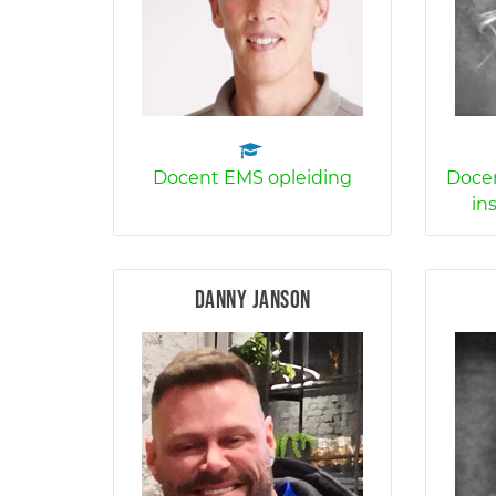
Docent EMS opleiding
Docen
in
Danny Janson