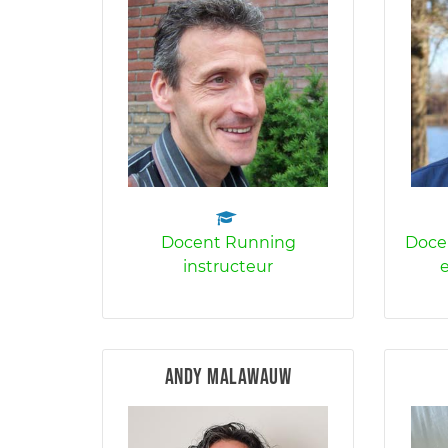
Docent Running
Docen
instructeur
e
Andy Malawauw