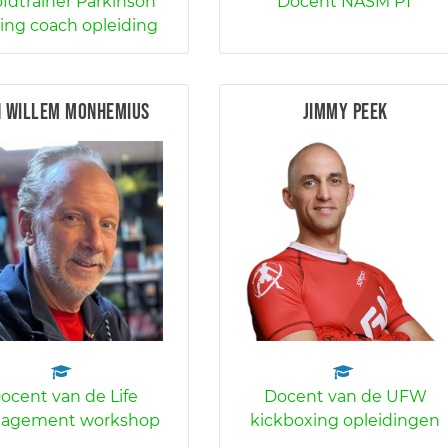
fdtrainer Parkinson
Docent NASM PT
ing coach opleiding
n Willem Monhemius
Jimmy Peek
ocent van de Life
Docent van de UFW
agement workshop
kickboxing opleidingen